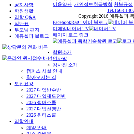
이용약관
개인정보취급방침
환불규정
공지사항
Tel.1668-130
학원생활
Copyright 2016 에듀셀파 독학
입학 Q&A
Facebook
Rss
네이버 블로그
식단표
이메일
네이버 TV
부모님 편지
페이지 로드 링크
에듀셀파 블로그
학원소개
인사말
강사진 소개
캠퍼스 시설 안내
찾아오시는 길
모집요강
2027 대입반수반
2027 대입재도전반
2026 썸머스쿨
2027 대입선행반
2026 윈터스쿨
입학안내
예약 안내
입소 준비물