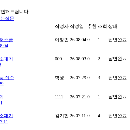
답변해드립니다.
묻는질문
작성자
작성일
추천
조회
상태
터스쿨
이창민
26.08.04
0
1
답변완료
8.04
답변완료
000
26.08.03
0
2
소대기
3
능 접수
학생
26.07.29
0
3
답변완료
29
답변완료
1111
26.07.21
0
1
의
21
소대기
김기현
26.07.11
0
4
답변완료
7.11