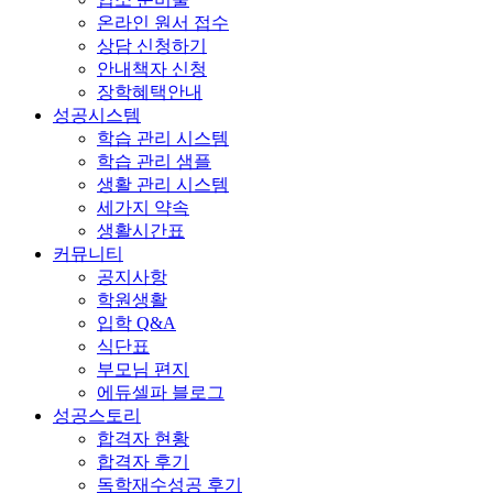
온라인 원서 접수
상담 신청하기
안내책자 신청
장학혜택안내
성공시스템
학습 관리 시스템
학습 관리 샘플
생활 관리 시스템
세가지 약속
생활시간표
커뮤니티
공지사항
학원생활
입학 Q&A
식단표
부모님 편지
에듀셀파 블로그
성공스토리
합격자 현황
합격자 후기
독학재수성공 후기