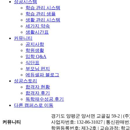
성공시스템
학습 관리 시스템
학습 관리 샘플
생활 관리 시스템
세가지 약속
생활시간표
커뮤니티
공지사항
학원생활
입학 Q&A
식단표
부모님 편지
에듀셀파 블로그
성공스토리
합격자 현황
합격자 후기
독학재수성공 후기
다른 캠퍼스로 이동
경기도 양평군 양서면 교골길 59-2 | 
사업자번호: 132-86-31027 | 통신판매
커뮤니티
학원등록번호: 제3-2호 | 교습과정: 