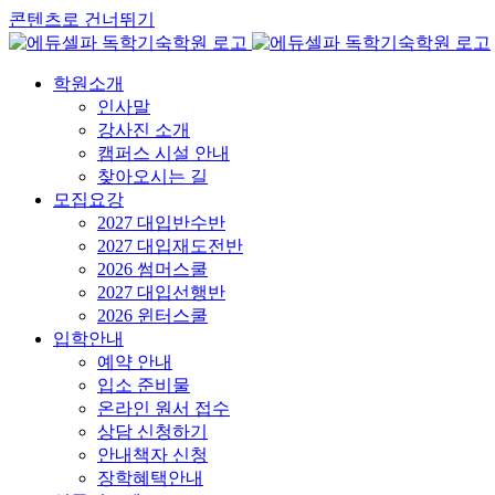
콘텐츠로 건너뛰기
학원소개
인사말
강사진 소개
캠퍼스 시설 안내
찾아오시는 길
모집요강
2027 대입반수반
2027 대입재도전반
2026 썸머스쿨
2027 대입선행반
2026 윈터스쿨
입학안내
예약 안내
입소 준비물
온라인 원서 접수
상담 신청하기
안내책자 신청
장학혜택안내