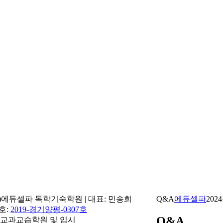
(주)에듀셀파 독학기숙학원 | 대표: 민송희
Q&A
에듀셀파
2024
번호:
2019-경기양평-0307호
Q&A
학교교과교습학원 및 입시