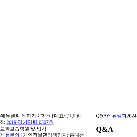
(주)에듀셀파 독학기숙학원 | 대표: 민송희
Q&A
에듀셀파
2024
번호:
2019-경기양평-0307호
Q&A
학교교과교습학원 및 입시
제휴문의
| 개인정보관리책임자: 홍대선