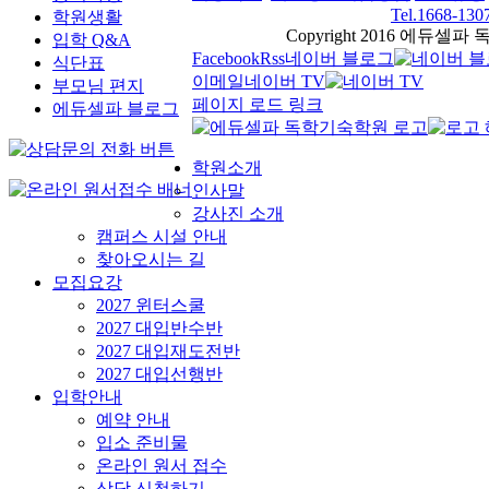
Tel.1668-130
학원생활
Copyright 2016 에듀셀파 독학
입학 Q&A
Facebook
Rss
네이버 블로그
식단표
이메일
네이버 TV
부모님 편지
페이지 로드 링크
에듀셀파 블로그
학원소개
인사말
강사진 소개
캠퍼스 시설 안내
찾아오시는 길
모집요강
2027 윈터스쿨
2027 대입반수반
2027 대입재도전반
2027 대입선행반
입학안내
예약 안내
입소 준비물
온라인 원서 접수
상담 신청하기