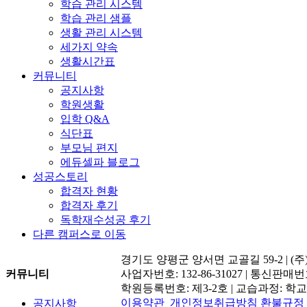
학습 관리 시스템
학습 관리 샘플
생활 관리 시스템
세가지 약속
생활시간표
커뮤니티
공지사항
학원생활
입학 Q&A
식단표
부모님 편지
에듀셀파 블로그
성공스토리
합격자 현황
합격자 후기
독학재수성공 후기
다른 캠퍼스로 이동
경기도 양평군 양서면 교골길 59-2 | 
사업자번호: 132-86-31027 | 통신판매
커뮤니티
학원등록번호: 제3-2호 | 교습과정: 
이용약관
개인정보취급방침
환불규정
공지사항