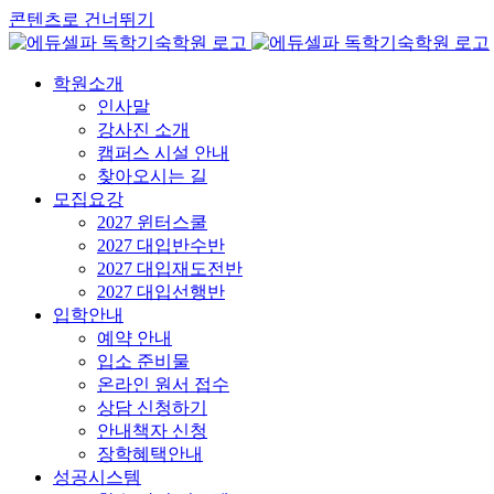
콘텐츠로 건너뛰기
학원소개
인사말
강사진 소개
캠퍼스 시설 안내
찾아오시는 길
모집요강
2027 윈터스쿨
2027 대입반수반
2027 대입재도전반
2027 대입선행반
입학안내
예약 안내
입소 준비물
온라인 원서 접수
상담 신청하기
안내책자 신청
장학혜택안내
성공시스템