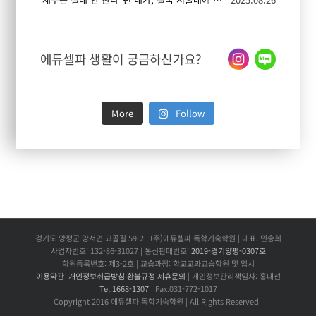
에듀셀파 생활이 궁금하신가요?
More
Follow
경기도 양평군 양서면 교골길 59-2 | (주)에듀셀파 독학기숙학원 | 대표: 민송희
사업자번호: 132-86-31027 | 통신판매번호:
2019-경기양평-0307호
학원등록번호: 제3-2호 | 교습과정: 학교교과교습학원 및 입시
이용약관
개인정보취급방침
환불규정
제휴문의
| 개인정보관리책임자: 홍대선
Tel.1668-1307
| Fax.031-772-1017
Copyright 2016 에듀셀파 독학기숙학원 | All Rights Reserved |